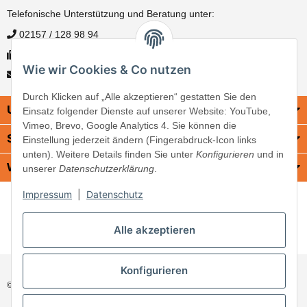
Telefonische Unterstützung und Beratung unter:
02157 / 128 98 94
02157 / 128 98 95
Wie wir Cookies & Co nutzen
info@hose-center-garditech.de
Durch Klicken auf „Alle akzeptieren“ gestatten Sie den
Unternehmen
Einsatz folgender Dienste auf unserer Website: YouTube,
Vimeo, Brevo, Google Analytics 4. Sie können die
Service & Rechtliches
Einstellung jederzeit ändern (Fingerabdruck-Icon links
unten). Weitere Details finden Sie unter
Konfigurieren
und in
Wissenswertes
unserer
Datenschutzerklärung
.
Impressum
|
Datenschutz
Alle akzeptieren
©
Hose Center Garditech GmbH
Konfigurieren
© Hose-Center-Garditech GmbH