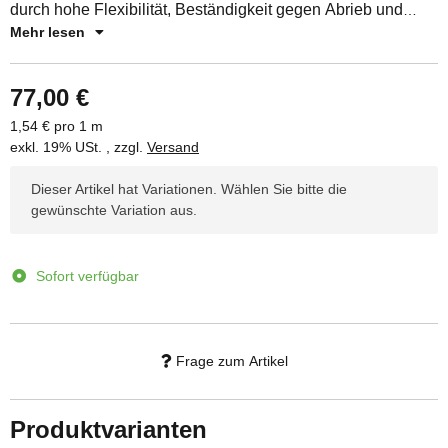
durch hohe Flexibilität, Beständigkeit gegen Abrieb und
Mehr lesen
Witterung sowie zuverlässige Druckfestigkeit. Ideal für
Anwendungen im Pool-, SPA- und Saunabereich sowie für
die Reinigung.
77,00 €
1,54 € pro 1 m
exkl. 19% USt. , zzgl.
Versand
x
Dieser Artikel hat Variationen. Wählen Sie bitte die
gewünschte Variation aus.
Sofort verfügbar
Frage zum Artikel
Produktvarianten