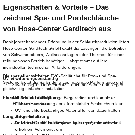
Eigenschaften & Vorteile – Das
zeichnet Spa- und Poolschläuche
von Hose-Center Garditech aus
Dank jahrzehntelanger Erfahrung in der Schlauchproduktion liefert
Hose-Center Garditech GmbH exakt die Lösungen, die Betreiber
von Schwimmbädern, Wellnessanlagen oder Thermen für einen
reibungslosen Betrieb benötigen – abgestimmt auf ihre
individuellen technischen Anforderungen.
Die speziell entwickelten PVC-Schläuche für
Pool- und Spa
-
UV- & witterungsbeständig
Systeme bietet die Verbindung aus maximale Performance und
Zuverlässig im Dauereinsatz – auch bei Sonne und Regen
gleichzeitig einfacher Installation:
Flexibel & leicht verlegbar
Hohe Flexibilität für enge Biegeradien und komplexe
Einfache Handhabung dank formstabiler Schlauchstruktur
Einbausituationen
UV- und chlorbeständiges Material für den dauerhaften
Langjährige Erfahrung
Außeneinsatz
Wir bieten Qualität und Erfahrung in der Schlauchtechnik
Druckstabil auch bei längeren Leitungssystemen oder
erhöhtem Volumenstrom