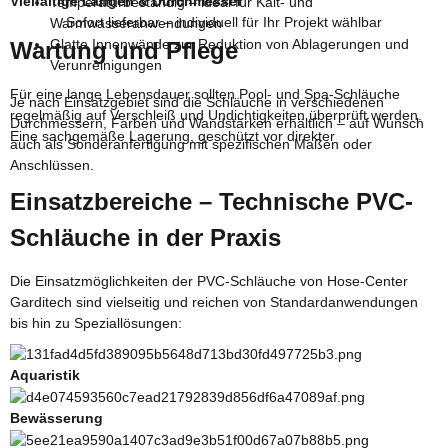
Vielfältige Längen & Durchmesser
Temperaturbeständig – ideal für Kalt- und
Sofort lieferbar – individuell für Ihr Projekt wählbar
Warmwasseranwendungen
Glatte Innenwände zur Reduktion von Ablagerungen und
Wartung und Pflege
Verunreinigungen
Für eine lange Lebensdauer sollten Pool- und Spa-Schläuche
Sonneneinstrahlung und extremen Temperaturen, trägt zur
Je nach Einsatzgebiet sind die Schläuche in verschiedenen
regelmäßig auf Verschleiß und Undichtigkeiten überprüft werden.
Durchmessern, Farben und Wandstärken erhältlich – auf Wunsch
Eine sachgemäße Lagerung, geschützt vor direkter
auch als Sonderanfertigung mit spezifischen Maßen oder
Anschlüssen.
Einsatzbereiche – Technische PVC-
Schläuche in der Praxis
Die Einsatzmöglichkeiten der PVC-Schläuche von Hose-Center
Garditech sind vielseitig und reichen von Standardanwendungen
bis hin zu Speziallösungen:
Aquaristik
Bewässerung