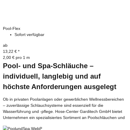
Pool-Flex
Sofort verfügbar
ab
13,22 €
*
2,00 € pro 1 m
Pool- und Spa-Schläuche –
individuell, langlebig und auf
höchste Anforderungen ausgelegt
Ob in privaten Poolanlagen oder gewerblichen Wellnessbereichen
Spa-Schläuchen, das sich durch hohe Widerstandsfähigkeit,
– zuverlässige Schlauchsysteme sind essenziell für die
Wasserführung und -pflege. Hose-Center Garditech GmbH bietet
Unternehmen ein spezialisiertes Sortiment an Poolschläuchen und