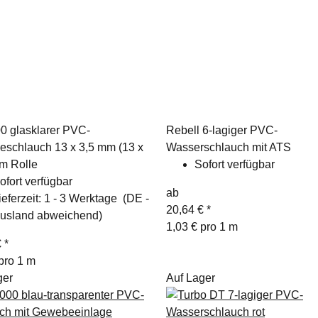
0 glasklarer PVC-
Rebell 6-lagiger PVC-
schlauch 13 x 3,5 mm (13 x
Wasserschlauch mit ATS
 m Rolle
Sofort verfügbar
ofort verfügbar
ab
ieferzeit:
1 - 3 Werktage
(DE -
20,64 €
*
usland abweichend)
1,03 € pro 1 m
€
*
pro 1 m
ger
Auf Lager