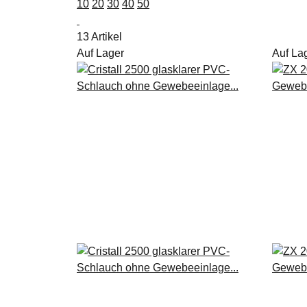
10
20
30
40
50
13 Artikel
Auf Lager
Auf La