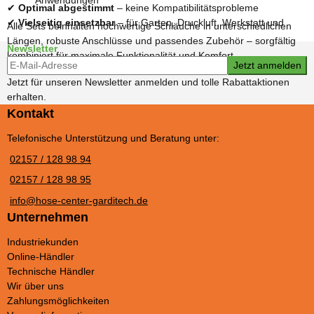
Anwendungen
✔
Optimal abgestimmt
– keine Kompatibilitätsprobleme
✔
Vielseitig einsetzbar
– für Garten, Druckluft, Werkstatt und
Alle Sets beinhalten hochwertige Schläuche in unterschiedlichen
Längen, robuste Anschlüsse und passendes Zubehör – sorgfältig
Newsletter
kombiniert für maximale Funktionalität und Komfort.
Newsletter-Registrierung
Jetzt anmelden
Jetzt für unseren Newsletter anmelden und tolle Rabattaktionen
erhalten.
Kontakt
Telefonische Unterstützung und Beratung unter:
02157 / 128 98 94
02157 / 128 98 95
info@hose-center-garditech.de
Unternehmen
Industriekunden
Online-Händler
Technische Händler
Wir über uns
Zahlungsmöglichkeiten