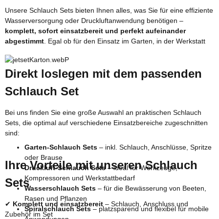
Unsere Schlauch Sets bieten Ihnen alles, was Sie für eine effiziente
Wasserversorgung oder Druckluftanwendung benötigen –
komplett, sofort einsatzbereit und perfekt aufeinander
abgestimmt
. Egal ob für den Einsatz im Garten, in der Werkstatt
Direkt loslegen mit dem passenden
Schlauch Set
Bei uns finden Sie eine große Auswahl an praktischen Schlauch
Sets, die optimal auf verschiedene Einsatzbereiche zugeschnitten
sind:
Garten-Schlauch Sets
– inkl. Schlauch, Anschlüsse, Spritze
oder Brause
Ihre Vorteile mit unseren Schlauch
Druckluft-Schlauch Sets
– ideal für Werkzeuge,
Kompressoren und Werkstattbedarf
Sets
Wasserschlauch Sets
– für die Bewässerung von Beeten,
Rasen und Pflanzen
✔
Komplett und einsatzbereit
– Schlauch, Anschluss und
Spiralschlauch Sets
– platzsparend und flexibel für mobile
Zubehör im Set