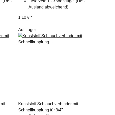
ge
(DE -
Lieferzeit:
1 - 3 Werktage
(DE -
Ausland abweichend)
1,10 €
*
Auf Lager
mit
Kunststoff Schlauchverbinder mit
Schnellkupplung für 3/4"