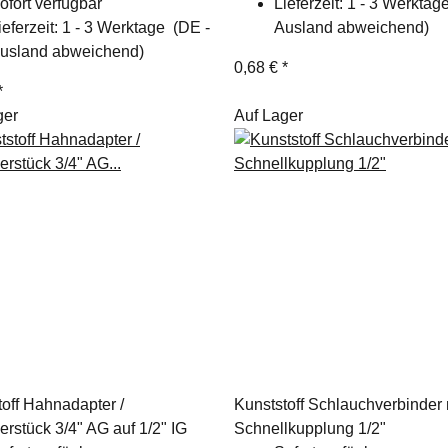
ofort verfügbar
Lieferzeit:
1 - 3 Werkta
ieferzeit:
1 - 3 Werktage
(DE -
Ausland abweichend)
usland abweichend)
0,68 €
*
*
ger
Auf Lager
toff Hahnadapter /
Kunststoff Schlauchverbinder 
rstück 3/4" AG auf 1/2" IG
Schnellkupplung 1/2"