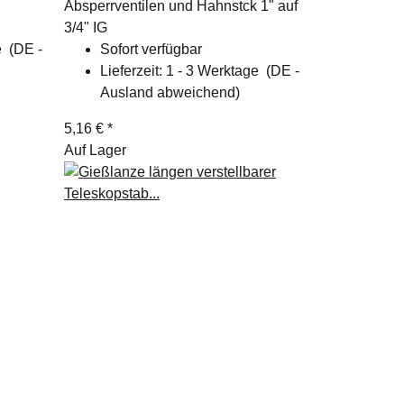
Absperrventilen und Hahnstck 1" auf
3/4" IG
ge
(DE -
Sofort verfügbar
Lieferzeit:
1 - 3 Werktage
(DE -
Ausland abweichend)
5,16 €
*
Auf Lager