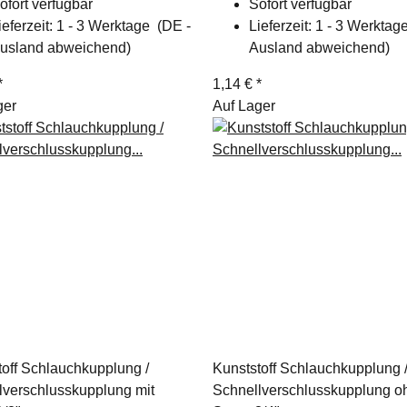
ofort verfügbar
Sofort verfügbar
ieferzeit:
1 - 3 Werktage
(DE -
Lieferzeit:
1 - 3 Werkta
usland abweichend)
Ausland abweichend)
*
1,14 €
*
ger
Auf Lager
toff Schlauchkupplung /
Kunststoff Schlauchkupplung 
lverschlusskupplung mit
Schnellverschlusskupplung o