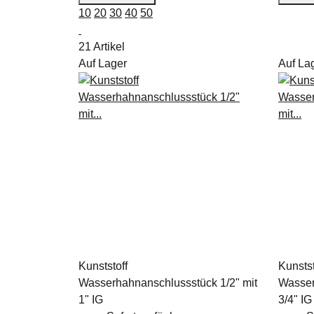
10
20
30
40
50
21 Artikel
Auf Lager
Auf La
Kunststoff
Kunstst
Wasserhahnanschlussstück 1/2" mit
Wasser
1" IG
3/4" IG