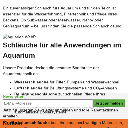
Ein zuverlässiger Schlauch fürs Aquarium und für den Teich ist
für Ihr Setup. Unsere Aquarium-Schläuche sind flexibel, transparent
essenziell für die Wasserführung, Filtertechnik und Pflege Ihres
und frei von Schadstoffen – für maximale Sicherheit Ihrer Fische
Beckens. Ob Süßwasser oder Meerwasser, Nano- oder
Großaquarium – bei uns finden Sie die passende Schlauchlösung
Schläuche für alle Anwendungen im
Aquarium
Unsere Produkte decken die gesamte Bandbreite der
Aquarientechnik ab:
Wasserschläuche
für Filter, Pumpen und Wasserwechsel
Luftschläuche
für Belüftungssysteme und CO₂-Anlagen
Reinigungsschläuche
zur schnellen Pflege Ihres
Newsletter
Aquariums
Newsletter-Registrierung
Jetzt anmelden
Verbindungsschläuche
für externe Technik oder
Jetzt für unseren Newsletter anmelden und tolle Rabattaktionen
automatische Dosiersysteme
erhalten.
Kontakt
Alle
Aquariumschläuche
bestehen aus hochwertigen Materialien,