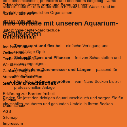
oft lebensmittelecht, phenolfrei und besonders langlebig. Damit
Telefonische Unterstützung und Beratung unter:
sind sie ideal für den dauerhaften Einsatz unter Wasser und im
Kontakt mit empfindlichen Organismen.
02157 / 128 98 94
Ihre Vorteile mit unseren Aquarium-
02157 / 128 98 95
info@hose-center-garditech.de
Schläuchen
Unternehmen
Transparent und flexibel
– einfache Verlegung und
Industriekunden
unauffällige Optik
Online-Händler
Sicher für Tiere und Pflanzen
– frei von Schadstoffen und
Technische Händler
aquariengeeignet
Wir über uns
Verschiedene Durchmesser und Längen
– passend für
Zahlungsmöglichkeiten
jedes System
Versandinformationen
Ideal für alle Aquariengrößen
– vom Nano-Becken bis zur
Service & Rechtliches
professionellen Anlage
Erklärung zur Barrierefreiheit
Finden Sie jetzt den richtigen Aquariumschlauch und sorgen Sie für
Service
ein stabiles, sauberes und gesundes Umfeld in Ihrem Becken.
Datenschutz
AGB
Sitemap
Impressum